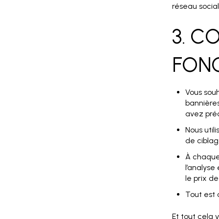
réseau socia
3. 
FON
Vous souh
bannières
avez pré
Nous util
de ciblag
À chaque 
l’analyse
le prix d
Tout est 
Et tout cela 