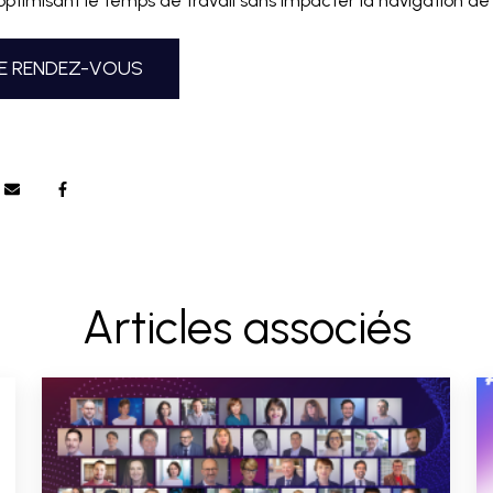
 optimisant le temps de travail sans impacter la navigation de l’
E RENDEZ-VOUS
Articles associés