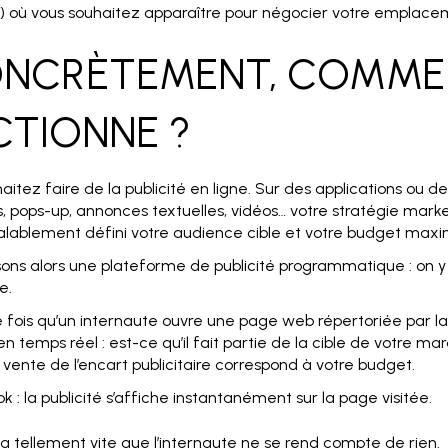
l) où vous souhaitez apparaître pour négocier votre emplac
CONCRÈTEMENT, COMME
CTIONNE ?
aitez faire de la publicité en ligne. Sur des applications ou de
, pops-up, annonces textuelles, vidéos… votre stratégie marke
alablement défini votre audience cible et votre budget max
isons alors une plateforme de publicité programmatique : on 
e.
fois qu’un internaute ouvre une page web répertoriée par la 
 en temps réel : est-ce qu’il fait partie de la cible de votre m
e vente de l’encart publicitaire correspond à votre budget.
ok : la publicité s’affiche instantanément sur la page visitée.
va tellement vite que l’internaute ne se rend compte de rien.