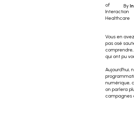
By
I
Vous en avez
pas osé saute
comprendre, 
qui ont pu vo
Aujourd’hui, 
programmatiq
numérique,
c
on parlera p
campagnes di