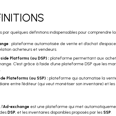
FINITIONS
ar quelques définitions indispensables pour comprendre la 
ange
: plateforme automatisée de vente et d’achat d’espaces p
lation acheteurs et vendeurs.
ide Platforms (ou DSP) :
plateforme permettant aux achet
hange. C’est grâce à l’aide d’une plateforme DSP que les ma
s.
ide Plateforms (ou SSP) :
plateforme qui automatise la vente 
diaire entre l’éditeur (qui veut monétiser son inventaire) et le
l’
Ad-exchange
est une plateforme qui met automatiquement
 des
DSP
, et les inventaires disponibles proposés par les
SSP
.