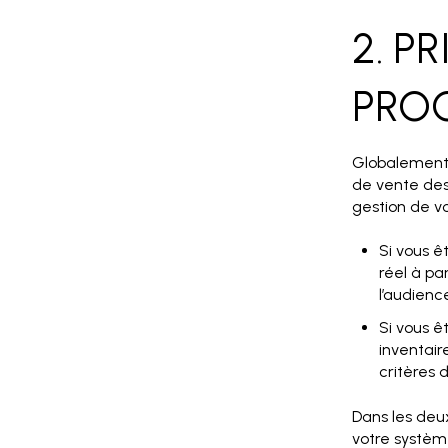
2. P
PRO
Globalement,
de vente des 
gestion de 
Si vous ê
réel à pa
l’audienc
Si vous ê
inventair
critères 
Dans les deux
votre système