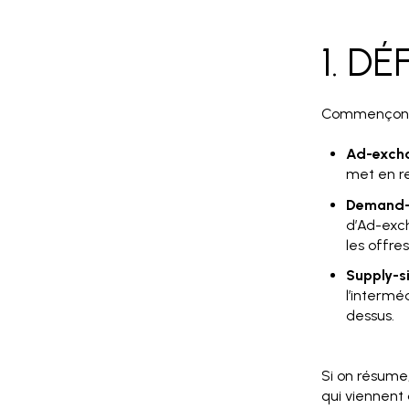
1. DÉ
Commençons p
Ad-exch
met en re
Demand-s
d’Ad-exc
les offre
Supply-s
l’intermé
dessus.
Si on résume, 
qui viennent