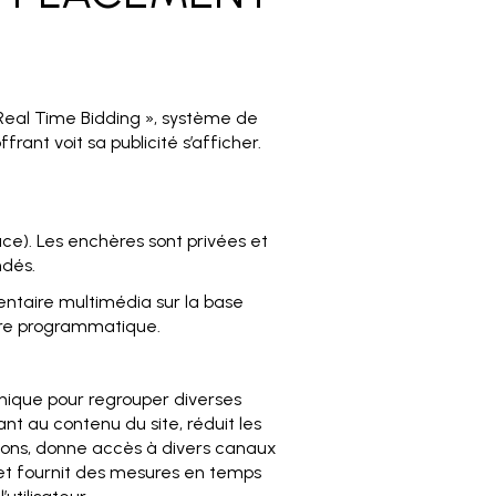
 Real Time Bidding », système de
frant voit sa publicité s’afficher.
ce). Les enchères sont privées et
ndés.
ventaire multimédia sur la base
ière programmatique.
unique pour regrouper diverses
ant au contenu du site, réduit les
ssions, donne accès à divers canaux
 et fournit des mesures en temps