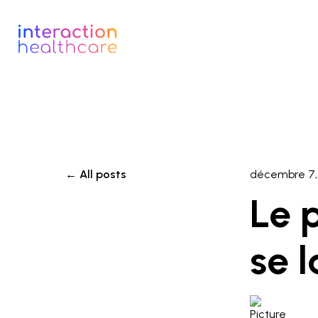
All posts
décembre 7,
Le 
se 