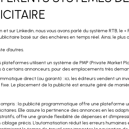
ICITAIRE
m et sur Linkedin, nous vous avons parlé du système RTB, le «
licitaire basé sur des enchères en temps réel. Ainsi, le plus of
ste d’autres.
 plateformes utilisent un système de PMP (Private Market Pla
s à certains annonceurs, pour des emplacements très dema
mmatique direct (ou garanti) : ici, les éditeurs vendent un in
fixe. Le placement de la publicité est ensuite géré de man
 compris : la publicité programmatique offre une plateforme 
licitaires. Elle assure la pertinence des annonces en les adapt
tratifs, offre une grande flexibilité de dépenses et d’impre
 ciblage précis. L’automatisation réduit les erreurs humaines