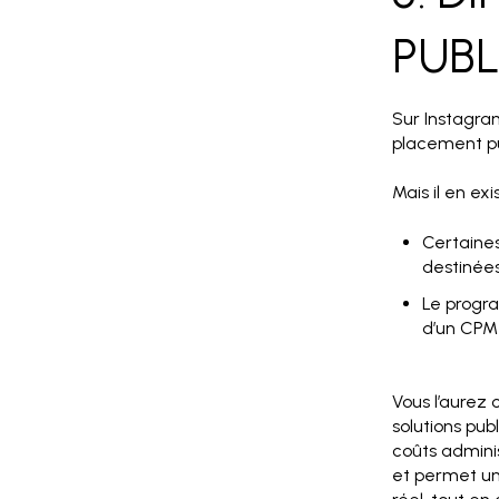
PUBL
Sur Instagra
placement pub
Mais il en exi
Certaines
destinée
Le progra
d’un CPM 
Vous l’aurez
solutions pub
coûts adminis
et permet un