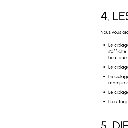
4. L
Nous vous aid
Le ciblag
s’affiche
boutique e
Le ciblag
Le ciblag
marque d
Le ciblag
Le retarg
5. D